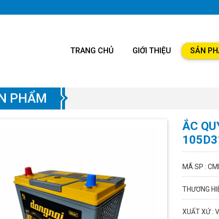
TRANG CHỦ
GIỚI THIỆU
SẢN P
N PHẨM
ẮC QU
105D3
MÃ SP : CM
THƯƠNG HIỆ
XUẤT XỨ : 