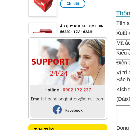
Thôn
ẮC QUY ROCKET SMF DIN
56220 - 12V - 62AH
Tên 
Chi tiết
Xuất 
Mã ắc
ẮC QUY ROCKET SMF
Kiểu 
N120-12V-120AH
Điện 
Chi tiết
Vị trí
Bảo 
ẮC QUY ROCKET SMF
Kích 
Hotline :
0902 172 237
105D31R -12V -94AH
(Dài
Email :
hoanglongbattery@gmail.com
Chi tiết
ẮC QUY GS CMF 115D33C -
12V - 100AH
Dòng 