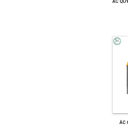
ẮC QUY
ẮC QUY ROCKET SMF
N120-12V-120AH
Chi tiết
ẮC QUY ROCKET SMF
105D31R -12V -94AH
Chi tiết
ẮC QUY GS CMF 115D33C -
12V - 100AH
Chi tiết
ẮC QUY GS CMF 115D33V -
12V -100AH
ẮC 
Chi tiết