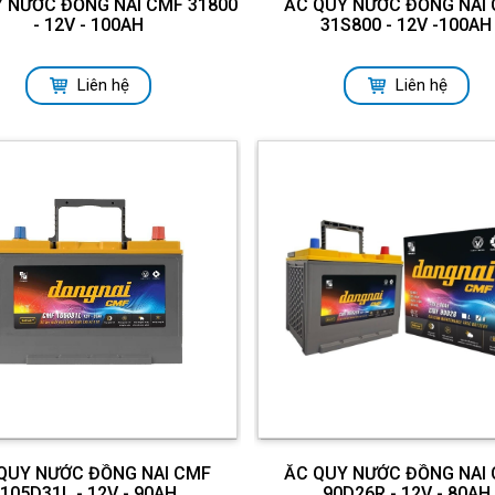
 NƯỚC ĐỒNG NAI CMF 31800
ẮC QUY NƯỚC ĐỒNG NAI
- 12V - 100AH
31S800 - 12V -100AH
Liên hệ
Liên hệ
QUY NƯỚC ĐỒNG NAI CMF
ẮC QUY NƯỚC ĐỒNG NAI
105D31L - 12V - 90AH
90D26R - 12V - 80AH