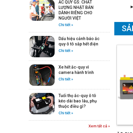
ẮC QUY ROCKET AGM L2 -
ẮC QUY GS: CHẤT
LƯỢNG NHẬT BẢN
12V -60AH
DÀNH RIÊNG CHO
Chi tiết
NGƯỜI VIỆT
Chi tiết »
SẢ
ẮC QUY ROCKET SMF DIN
Dấu hiệu cảnh báo ắc
59042 - 12V - 90AH
quy ô tô sắp hết điện
Chi tiết
Chi tiết »
Xe hết ắc-quy vì
camera hành trình
ẮC QUY ROCKET SMF
Chi tiết »
58014 - 12V - 80AH
Chi tiết
Tuổi thọ ắc-quy ô tô
kéo dài bao lâu, phụ
thuộc điều gì?
ẮC QUY ROCKET SMF DIN
Chi tiết »
56220 - 12V - 62AH
Chi tiết
Xem tất cả »