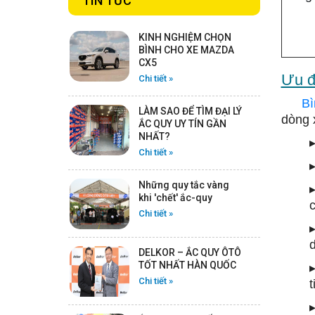
TIN TỨC
Chi tiết
KINH NGHIỆM CHỌN
BÌNH CHO XE MAZDA
CX5
ẮC QUY GS CMF 115D33V -
Ưu đ
12V -100AH
Chi tiết »
Chi tiết
Bì
LÀM SAO ĐỂ TÌM ĐẠI LÝ
dòng 
ẮC QUY UY TÍN GẦN
NHẤT?
▸
ẮC QUY ROCKET AGM L5
Chi tiết »
-12V - 95AH
Chi tiết
Những quy tắc vàng
khi 'chết' ắc-quy
c
Chi tiết »
ẮC QUY ROCKET AGM L3 -
12V -70AH
DELKOR – ẮC QUY ÔTÔ
Chi tiết
TỐT NHẤT HÀN QUỐC
Chi tiết »
t