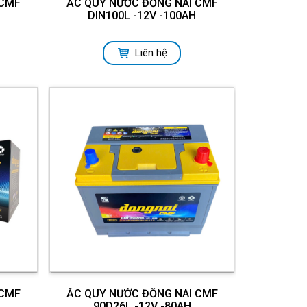
 CMF
ẮC QUY NƯỚC ĐỒNG NAI CMF
DIN100L -12V -100AH
Liên hệ
 CMF
ẮC QUY NƯỚC ĐỒNG NAI CMF
90D26L -12V -80AH