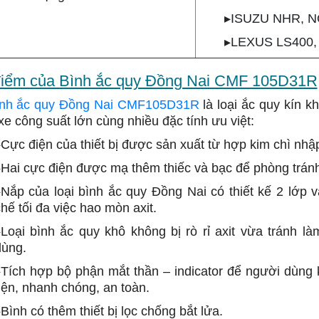
▸ISUZU NHR, 
▸LEXUS LS400,
iểm của Bình ắc quy Đồng Nai CMF 105D31R
nh ắc quy Đồng Nai CMF105D31R
là loại ắc quy kín 
xe công suất lớn cùng nhiều đặc tính ưu việt:
Cực điện của thiết bị được sản xuất từ hợp kim chì nhậ
▸
Hai cực điện được mạ thêm thiếc và bạc để phòng tránh
▸
Nắp của loại bình ắc quy Đồng Nai có thiết kế 2 lớp
hế tối đa việc hao mòn axit.
▸
Loại bình ắc quy khô không bị rò rỉ axit vừa tránh 
dùng.
▸
Tích hợp bộ phận mắt thần – indicator để người dùng k
iện, nhanh chóng, an toàn.
▸
Bình có thêm thiết bị lọc chống bắt lửa.