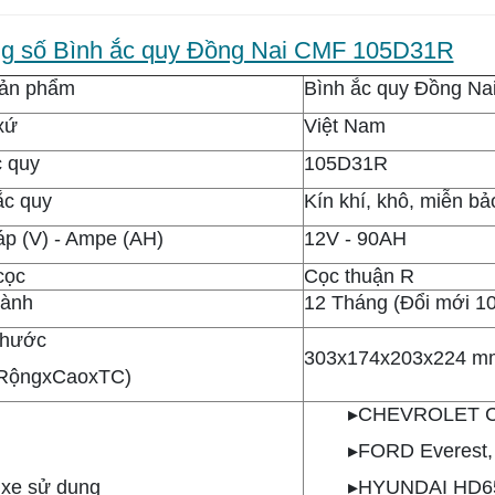
g số Bình ắc quy Đồng Nai CMF 105D31R
sản phẩm
Bình ắc quy Đồng N
xứ
Việt Nam
 quy
105D31R
ắc quy
Kín khí, khô, miễn b
áp (V) - Ampe (AH)
12V - 90AH
 cọc
Cọc thuận R
hành
12 Tháng (Đổi mới 1
thước
303x174x203x224 m
xRộngxCaoxTC)
▸
CHEVROLET Cap
▸FORD Everest, 
xe sử dụng
▸HYUNDAI HD65 (