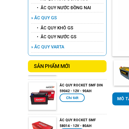
ẮC QUY ROCKET AGM L3 -
• ẮC QUY NƯỚC ĐỒNG NAI
12V -70AH
» ẮC QUY GS
Chi tiết
• ẮC QUY KHÔ GS
• ẮC QUY NƯỚC GS
ẮC QUY ROCKET AGM L2 -
12V -60AH
» ẮC QUY VARTA
Chi tiết
SẢN PHẨM MỚI
ẮC QUY ROCKET SMF DIN
59042 - 12V - 90AH
Chi tiết
MÔ T
ẮC QUY ROCKET SMF
58014 - 12V - 80AH
Chi tiết