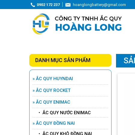
0902 172 237
hoanglongbattery@gmail.com
SẢ
DANH MỤC SẢN PHẨM
» ẮC QUY HUYNDAI
» ẮC QUY ROCKET
» ẮC QUY ENIMAC
ẮC QUY ROCKET AGM L5
-12V - 95AH
• ẮC QUY NƯỚC ENIMAC
Chi tiết
» ẮC QUY ĐỒNG NAI
• ẮC QUY KHÔ ĐỒNG NAI