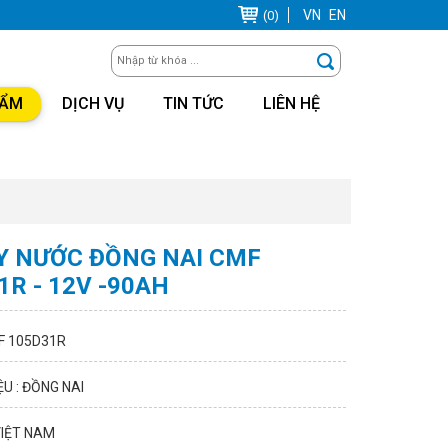
VN
EN
(0)
HẨM
DỊCH VỤ
TIN TỨC
LIÊN HỆ
Y NƯỚC ĐỒNG NAI CMF
1R - 12V -90AH
F 105D31R
U : ĐỒNG NAI
VIỆT NAM