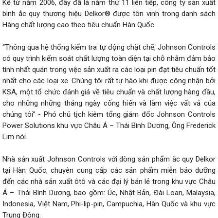
Kể từ năm 2006, đây đã là năm thứ 11 liên tiếp, công ty sản xuất
bình ắc quy thương hiệu Delkor® được tôn vinh trong danh sách
Hàng chất lượng cao theo tiêu chuẩn Hàn Quốc.
“Thông qua hệ thống kiểm tra tự động chặt chẽ, Johnson Controls
có quy trình kiểm soát chất lượng toàn diện tại chỗ nhằm đảm bảo
tính nhất quán trong việc sản xuất ra các loại pin đạt tiêu chuẩn tốt
nhất cho các loại xe. Chúng tôi rất tự hào khi được công nhận bởi
KSA, một tổ chức đánh giá về tiêu chuẩn và chất lượng hàng đầu,
cho những những tháng ngày cống hiến và làm việc vất vả của
chúng tôi” - Phó chủ tịch kiêm tổng giám đốc Johnson Controls
Power Solutions khu vực Châu Á – Thái Bình Dương, Ông Frederick
Lim nói.
Nhà sản xuất Johnson Controls với dòng sản phẩm ắc quy Delkor
tại Hàn Quốc, chuyên cung cấp các sản phẩm miễn bảo dưỡng
đến các nhà sản xuất ôtô và các đại lý bán lẻ trong khu vực Châu
Á – Thái Bình Dương, bao gồm: Úc, Nhật Bản, Đài Loan, Malaysia,
Indonesia, Việt Nam, Phi-lip-pin, Campuchia, Hàn Quốc và khu vực
Trung Đông.