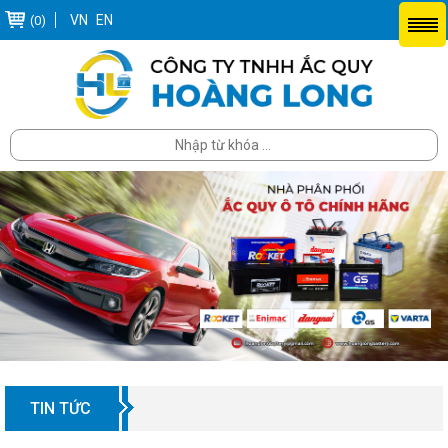
VN
EN
(0)
TIN TỨC