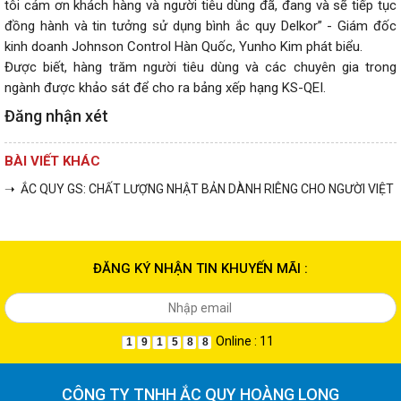
tôi cảm ơn khách hàng và người tiêu dùng đã, đang và sẽ tiếp tục
đồng hành và tin tưởng sử dụng bình ắc quy Delkor” - Giám đốc
kinh doanh Johnson Control Hàn Quốc, Yunho Kim phát biểu.
Được biết, hàng trăm người tiêu dùng và các chuyên gia trong
ngành được khảo sát để cho ra bảng xếp hạng KS-QEI.
Đăng nhận xét
BÀI VIẾT KHÁC
➝ ẮC QUY GS: CHẤT LƯỢNG NHẬT BẢN DÀNH RIÊNG CHO NGƯỜI VIỆT
ĐĂNG KÝ NHẬN TIN KHUYẾN MÃI :
Online : 11
1
9
1
5
8
8
CÔNG TY TNHH ẮC QUY HOÀNG LONG