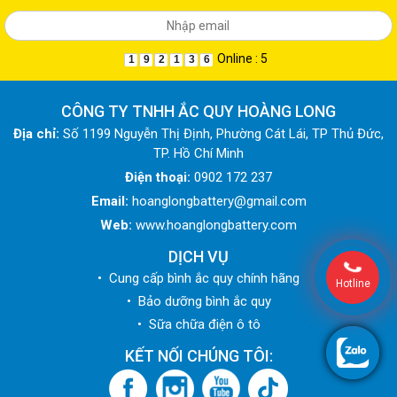
Online : 5
1
9
2
1
3
6
CÔNG TY TNHH ẮC QUY HOÀNG LONG
Địa chỉ:
Số 1199 Nguyễn Thị Định, Phường Cát Lái, TP Thủ Đức,
TP. Hồ Chí Minh
Điện thoại:
0902 172 237
Email:
hoanglongbattery@gmail.com
Web:
www.hoanglongbattery.com
DỊCH VỤ
• Cung cấp bình ắc quy chính hãng
Hotline
• Bảo dưỡng bình ắc quy
• Sữa chữa điện ô tô
KẾT NỐI CHÚNG TÔI: