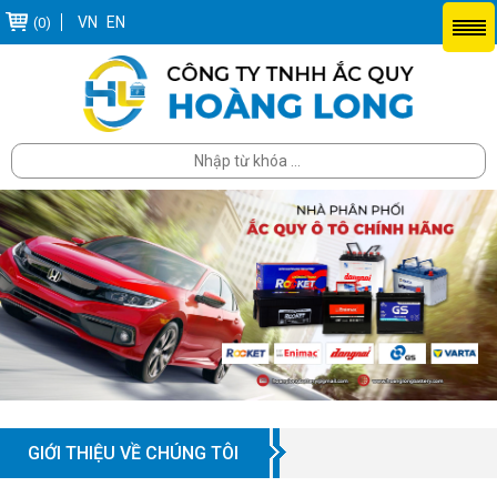
VN
EN
(0)
GIỚI THIỆU VỀ CHÚNG TÔI