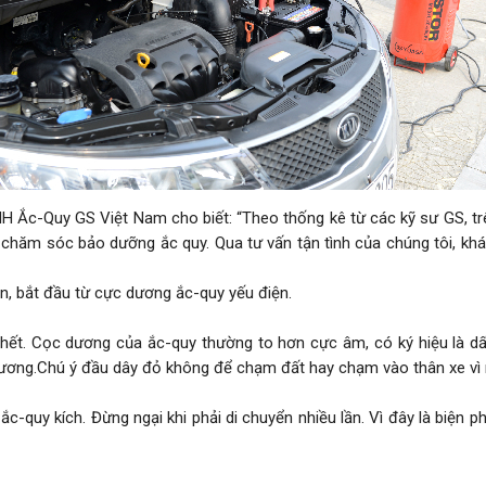
Ắc-Quy GS Việt Nam cho biết: “Theo thống kê từ các kỹ sư GS, trê
c chăm sóc bảo dưỡng ắc quy. Qua tư vấn tận tình của chúng tôi, k
n, bắt đầu từ cực dương ắc-quy yếu điện.
ết. Cọc dương của ắc-quy thường to hơn cực âm, có ký hiệu là dấ
ương.Chú ý đầu dây đỏ không để chạm đất hay chạm vào thân xe vì 
ắc-quy kích. Đừng ngại khi phải di chuyển nhiều lần. Vì đây là biện 