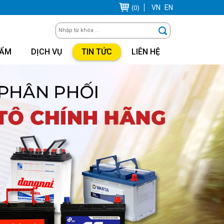
VN
EN
(0)
HẨM
DỊCH VỤ
TIN TỨC
LIÊN HỆ