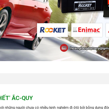
HẾT' ẮC-QUY
t với những người chưa có nhiều kinh nghiệm đi ôtô bởi bỗng dưng độ