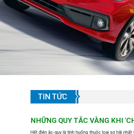
TIN TỨC
NHỮNG QUY TẮC VÀNG KHI 'C
Hết điện ắc-quy là tình huống thuộc loại sợ hãi nhấ