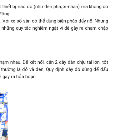
 thiết bị nào đó (như đèn pha, xi-nhan) mà không có
động.
m. Với xe số sàn có thể dùng biện pháp đẩy nổ. Nhưng
eo những quy tắc nghiêm ngặt vì dễ gây ra chạm chập
m nhau. Để kết nối, cần 2 dây dẫn chịu tải lớn, tốt
t, thường là đỏ và đen. Quy định dây đỏ dùng để đấu
ể gây ra hỏa hoạn.