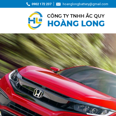
0902 172 237
hoanglongbattery@gmail.com