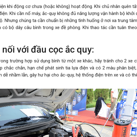
iện khi động cơ chưa (hoặc không) hoạt động. Khi chủ nhân quên tắt
 điện. Khi cần nổ máy, ắc-quy không đủ năng lượng vận hành bộ khởi 
 hộ. Nhưng chúng ta cần chuẩn bị những tình huống ở nơi xa trung tâ
n có bộ dây câu bình trong xe đề phòng. Khi thao tác cần tuân th
 nối với đầu cọc ắc quy:
ng trường hợp sử dụng bình từ một xe khác, hãy tránh cho 2 xe chạ
p chắc chắn, hạn chế phát sinh tia lựa điện và có 2 màu phân biệ
 dễ nhầm lẫn, gây hư hại cho ắc-quy, hệ thống điện trên xe và có th