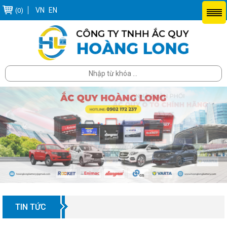
VN
EN
(0)
TIN TỨC