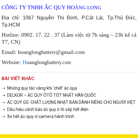
CÔNG TY TNHH ẮC QUY HO
ÀNG LONG
Địa chỉ: 1067 Nguyễn Thị Định, P.Cát Lái, Tp.Thủ Đức,
Tp.HCM
Hotline: 0902. 17. 22 . 37 (Làm việc từ 7h sáng – 23h kể cả
T7, CN)
Email: hoanglongbatt
@gmail.com
ery
Website:
H
oanglongbatt
ery.com
BÀI VIẾT KHÁC
➝ Những quy tắc vàng khi 'chết' ắc-quy
➝ DELKOR – ẮC QUY ÔTÔ TỐT NHẤT HÀN QUỐC
➝ ẮC QUY GS: CHẤT LƯỢNG NHẬT BẢN DÀNH RIÊNG CHO NGƯỜI VIỆT
➝ Dấu hiệu cảnh báo ắc quy ô tô sắp hết điện
➝ Xe hết ắc-quy vì camera hành trình