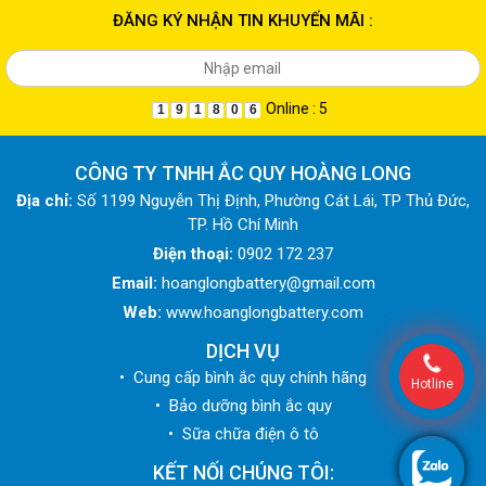
ĐĂNG KÝ NHẬN TIN KHUYẾN MÃI :
Online : 5
1
9
1
8
0
6
CÔNG TY TNHH ẮC QUY HOÀNG LONG
Địa chỉ:
Số 1199 Nguyễn Thị Định, Phường Cát Lái, TP Thủ Đức,
TP. Hồ Chí Minh
Điện thoại:
0902 172 237
Email:
hoanglongbattery@gmail.com
Web:
www.hoanglongbattery.com
DỊCH VỤ
• Cung cấp bình ắc quy chính hãng
Hotline
• Bảo dưỡng bình ắc quy
• Sữa chữa điện ô tô
KẾT NỐI CHÚNG TÔI: