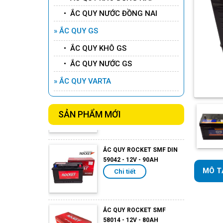
• ẮC QUY NƯỚC ĐỒNG NAI
ẮC QUY ROCKET AGM L3 -
12V -70AH
» ẮC QUY GS
Chi tiết
• ẮC QUY KHÔ GS
• ẮC QUY NƯỚC GS
ẮC QUY ROCKET AGM L2 -
» ẮC QUY VARTA
12V -60AH
Chi tiết
SẢN PHẨM MỚI
ẮC QUY ROCKET SMF DIN
59042 - 12V - 90AH
Chi tiết
MÔ T
ẮC QUY ROCKET SMF
58014 - 12V - 80AH
Chi tiết