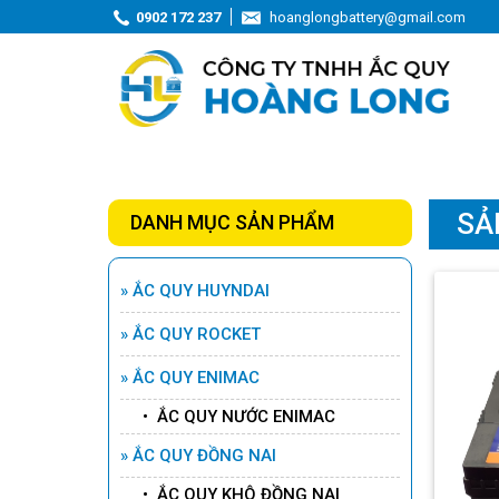
0902 172 237
hoanglongbattery@gmail.com
SẢ
DANH MỤC SẢN PHẨM
» ẮC QUY HUYNDAI
» ẮC QUY ROCKET
» ẮC QUY ENIMAC
ẮC QUY ROCKET AGM L5
• ẮC QUY NƯỚC ENIMAC
-12V - 95AH
Chi tiết
» ẮC QUY ĐỒNG NAI
• ẮC QUY KHÔ ĐỒNG NAI