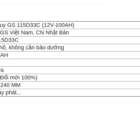
quy GS 115D33C (12V-100AH)
GS Việt Nam, CN Nhật Bản
15D33C
khô, không cần bảo dưỡng
0AH
ữa
(Đổi mới 100%)
x240 MM
y phát...