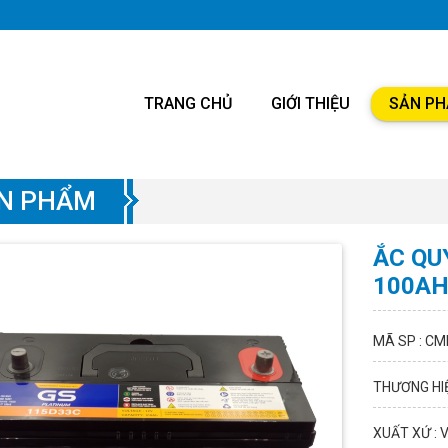
TRANG CHỦ
GIỚI THIỆU
SẢN P
N PHẨM
ẮC QU
100A
MÃ SP : CM
THƯƠNG HIỆ
XUẤT XỨ : 