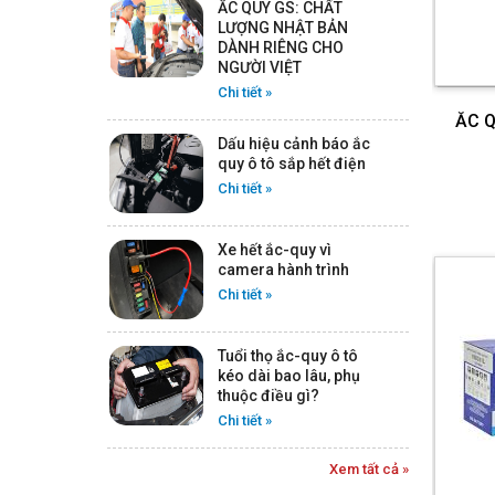
ẮC QUY GS: CHẤT
ẮC QUY ROCKET AGM L2 -
LƯỢNG NHẬT BẢN
12V -60AH
DÀNH RIÊNG CHO
Chi tiết
NGƯỜI VIỆT
Chi tiết »
ẮC Q
Dấu hiệu cảnh báo ắc
ẮC QUY ROCKET SMF DIN
quy ô tô sắp hết điện
59042 - 12V - 90AH
Chi tiết »
Chi tiết
Xe hết ắc-quy vì
camera hành trình
ẮC QUY ROCKET SMF
Chi tiết »
58014 - 12V - 80AH
Chi tiết
Tuổi thọ ắc-quy ô tô
kéo dài bao lâu, phụ
thuộc điều gì?
ẮC QUY ROCKET SMF DIN
Chi tiết »
56220 - 12V - 62AH
Chi tiết
Xem tất cả »