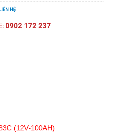
LIÊN HỆ
0902 172 237
E:
D33C (12V-100AH)