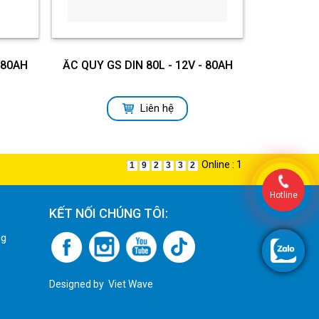
 80AH
ẮC QUY GS DIN 80L - 12V - 80AH
Liên hệ
Online : 1
1
9
2
3
3
2
Hotline
KẾT NỐI CHÚNG TÔI:
ng
Designed by
Viet Wave