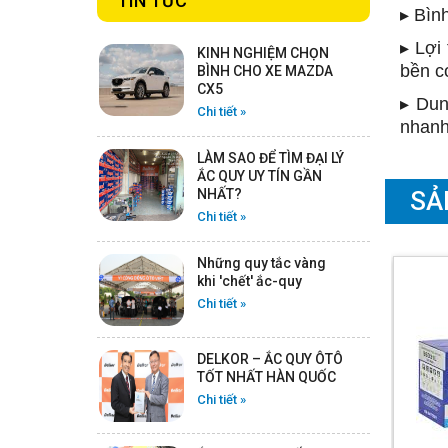
TIN TỨC
▸ Bìn
Chi tiết
▸ Lợi
KINH NGHIỆM CHỌN
bền c
BÌNH CHO XE MAZDA
CX5
ẮC QUY GS CMF 115D33V -
▸ Dun
Chi tiết »
12V -100AH
nhanh
Chi tiết
LÀM SAO ĐỂ TÌM ĐẠI LÝ
ẮC QUY UY TÍN GẦN
NHẤT?
SẢ
Chi tiết »
ẮC QUY ROCKET AGM L5
-12V - 95AH
Những quy tắc vàng
Chi tiết
khi 'chết' ắc-quy
Chi tiết »
ẮC QUY ROCKET AGM L3 -
DELKOR – ẮC QUY ÔTÔ
12V -70AH
TỐT NHẤT HÀN QUỐC
Chi tiết
Chi tiết »