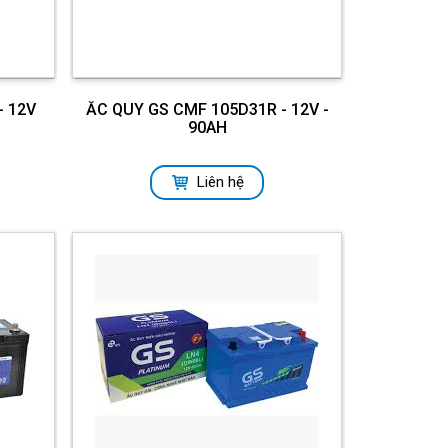
- 12V
ẮC QUY GS CMF 105D31R - 12V -
90AH
Liên hệ