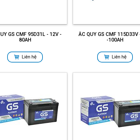
UY GS CMF 95D31L - 12V -
ẮC QUY GS CMF 115D33V 
80AH
-100AH
Liên hệ
Liên hệ