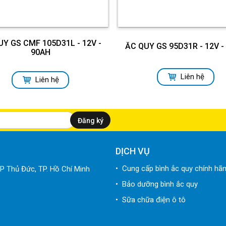
UY GS CMF 105D31L - 12V -
ẮC QUY GS 95D31R - 12V -
90AH
Liên hệ
Liên hệ
DỊCH VỤ
• Cung cấp bình ắc quy chính hã
P Thủ Đức, TP. Hồ Chí Minh
• Bảo dưỡng bình ắc quy
• Sữa chữa điện ô tô