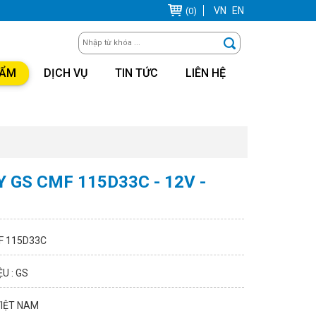
VN
EN
(0)
HẨM
DỊCH VỤ
TIN TỨC
LIÊN HỆ
Y GS CMF 115D33C - 12V -
H
F 115D33C
U : GS
VIỆT NAM