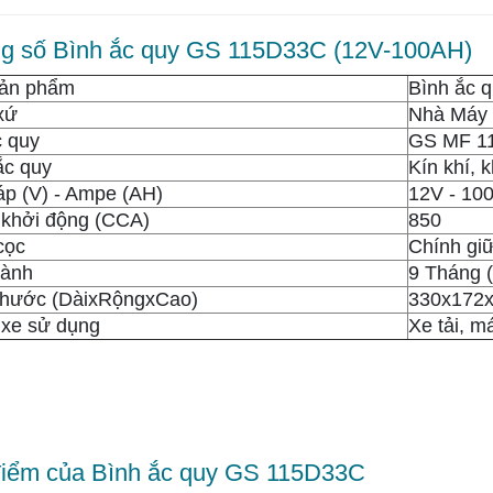
g số Bình ắc quy GS 115D33C (12V-100AH)
sản phẩm
Bình ắc 
xứ
Nhà Máy 
 quy
GS MF 1
ắc quy
Kín khí, 
áp (V) - Ampe (AH)
12V - 10
khởi động (CCA)
850
 cọc
Chính gi
hành
9 Tháng 
thước (DàixRộngxCao)
330x172
xe sử dụng
Xe tải, má
iểm của Bình ắc quy GS 115D33C