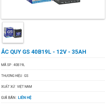
ẮC QUY GS 40B19L - 12V - 35AH
MÃ SP : 40B19L
THƯƠNG HIỆU : GS
XUẤT XỨ : VIỆT NAM
GIÁ BÁN :
LIÊN HỆ