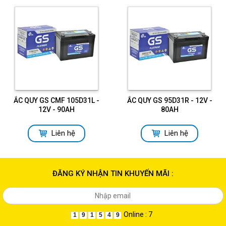
ẮC QUY GS CMF 105D31L -
ẮC QUY GS 95D31R - 12V -
12V - 90AH
80AH
Liên hệ
Liên hệ
ĐĂNG KÝ NHẬN TIN KHUYẾN MÃI :
Online : 7
1
9
1
5
4
9