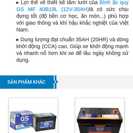
▸ Lợi thế về thiết kế tấm lưới của
Bình ắc quy
GS MF 40B19L (12V-35AH)
là có sức chịu
đựng tốt (độ bền cơ học, ăn mòn...) phù hợp
với giao thông và khí hậu khắc nghiệt của Việt
Nam.
▸ Dung lượng đạt chuẩn 35AH (20HR) và dòng
khởi động (CCA) cao, Giúp xe khởi động mạnh
và nhanh nổ hơn khi xe để lâu ngày không sử
dụng.
SẢN PHẨM KHÁC