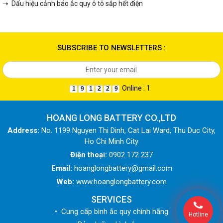
➝ Dấu hiệu cảnh báo ắc quy ô tô sắp hết điện
SUBSCRIBE TO NEWSLETTERS :
Online : 1
1
9
1
2
2
9
HOANG LONG BATTERY CO.,LTD
Address:
No. 1199 Nguyen Thi Dinh, Cat Lai Ward, Thu Duc City,
Ho Chi Minh City
Điện thoại:
0902 172 237
Email:
hoanglongbattery@gmail.com
Web:
www.hoanglongbattery.com
SERVICES
• Cung cấp bình ắc quy chính hãng
Hotline