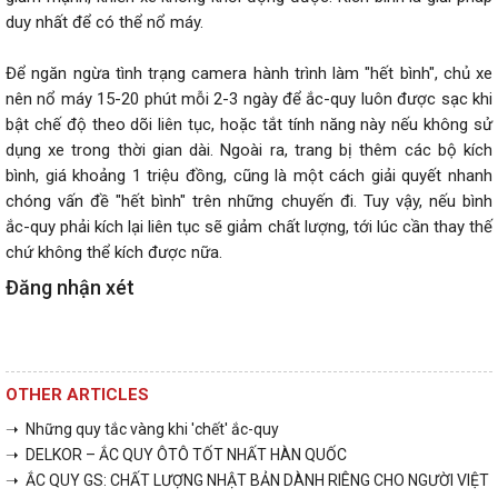
duy nhất để có thể nổ máy.
Để ngăn ngừa tình trạng camera hành trình làm "hết bình", chủ xe
nên nổ máy 15-20 phút mỗi 2-3 ngày để ắc-quy luôn được sạc khi
bật chế độ theo dõi liên tục, hoặc tắt tính năng này nếu không sử
dụng xe trong thời gian dài. Ngoài ra, trang bị thêm các bộ kích
bình, giá khoảng 1 triệu đồng, cũng là một cách giải quyết nhanh
chóng vấn đề "hết bình" trên những chuyến đi. Tuy vậy, nếu bình
ắc-quy phải kích lại liên tục sẽ giảm chất lượng, tới lúc cần thay thế
chứ không thể kích được nữa.
Đăng nhận xét
OTHER ARTICLES
➝ Những quy tắc vàng khi 'chết' ắc-quy
➝ DELKOR – ẮC QUY ÔTÔ TỐT NHẤT HÀN QUỐC
➝ ẮC QUY GS: CHẤT LƯỢNG NHẬT BẢN DÀNH RIÊNG CHO NGƯỜI VIỆT