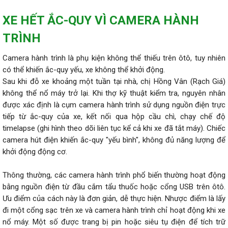
XE HẾT ẮC-QUY VÌ CAMERA HÀNH
TRÌNH
Camera hành trình là phụ kiện không thể thiếu trên ôtô, tuy nhiên
có thể khiến ắc-quy yếu, xe không thể khởi động.
Sau khi đỗ xe khoảng một tuần tại nhà, chị Hồng Vân (Rạch Giá)
không thể nổ máy trở lại. Khi thợ kỹ thuật kiểm tra, nguyên nhân
được xác định là cụm camera hành trình sử dụng nguồn điện trực
tiếp từ ắc-quy của xe, kết nối qua hộp cầu chì, chạy chế độ
timelapse (ghi hình theo dõi liên tục kể cả khi xe đã tắt máy). Chiếc
camera hút điện khiến ắc-quy "yếu bình", không đủ năng lượng để
khởi động động cơ.
Thông thường, các camera hành trình phổ biến thường hoạt động
bằng nguồn điện từ đầu cắm tẩu thuốc hoặc cổng USB trên ôtô.
Ưu điểm của cách này là đơn giản, dễ thực hiện. Nhược điểm là lấy
đi một cổng sạc trên xe và camera hành trình chỉ hoạt động khi xe
nổ máy. Một số được trang bị pin hoặc siêu tụ điện để tích trữ