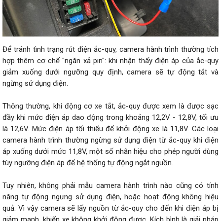
Để tránh tình trạng rút điện ắc-quy, camera hành trình thường tích
hợp thêm cơ chế "ngăn xả pin": khi nhận thấy điện áp của ắc-quy
giảm xuống dưới ngưỡng quy định, camera sẽ tự động tắt và
ngừng sử dụng điện.
Thông thường, khi động cơ xe tắt, ắc-quy được xem là được sạc
đầy khi mức điện áp dao động trong khoảng 12,2V - 12,8V, tối ưu
là 12,6V. Mức điện áp tối thiểu để khởi động xe là 11,8V. Các loại
camera hành trình thường ngừng sử dụng điện từ ắc-quy khi điện
áp xuống dưới mức 11,8V, một số nhãn hiệu cho phép người dùng
tùy ngưỡng điện áp để hệ thống tự động ngắt nguồn.
Tuy nhiên, không phải mẫu camera hành trình nào cũng có tính
năng tự động ngưng sử dụng điện, hoặc hoạt động không hiệu
quả. Vì vậy camera sẽ lấy nguồn từ ắc-quy cho đến khi điện áp bị
giảm mạnh, khiến xe không khởi động được. Kích bình là giải pháp