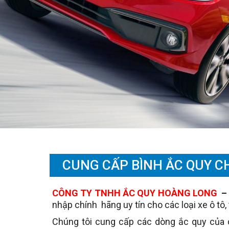
CUNG CẤP BÌNH ẮC QUY C
CÔNG TY TNHH ẮC QUY HOÀNG LONG
nhập chính hãng uy tín cho các loại xe ô tô
Chúng tôi cung cấp các dòng ắc quy của 