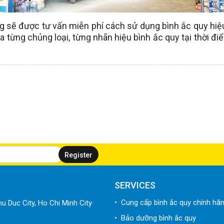
ng sẽ được tư vấn miễn phí cách sử dụng bình ắc quy hi
ủa từng chủng loại, từng nhãn hiệu bình ắc quy tại thời
SERVICES
• Cung cấp bình ắc quy chính hã
u Duc City, Ho Chi Minh City
• Bảo dưỡng bình ắc quy