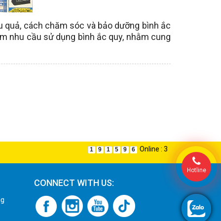
ệu quả, cách chăm sóc và bảo dưỡng bình ắc
 điểm nhu cầu sử dụng bình ắc quy, nhằm cung
Online : 3
1
9
1
5
9
6
Hotline
CONNECT WITH US:
ng