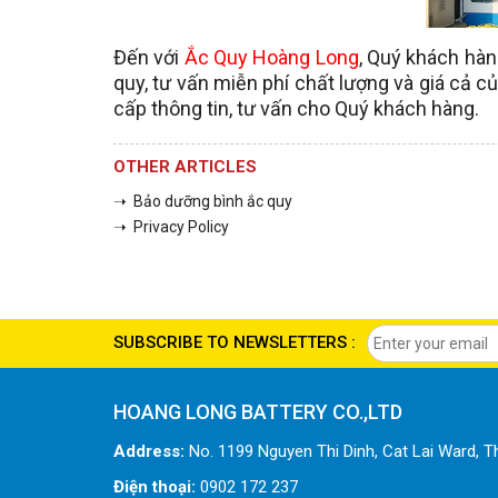
Đến với
Ắc Quy Hoàng Long
, Quý khách hà
quy, tư vấn miễn phí chất lượng và giá cả c
cấp thông tin, tư vấn cho Quý khách hàng.
OTHER ARTICLES
➝ Bảo dưỡng bình ắc quy
➝ Privacy Policy
SUBSCRIBE TO NEWSLETTERS :
HOANG LONG BATTERY CO.,LTD
Address:
No. 1199 Nguyen Thi Dinh, Cat Lai Ward, Th
Điện thoại:
0902 172 237