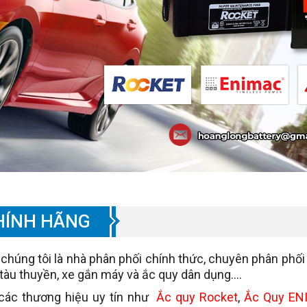
HÍNH HÃNG
–
chúng tôi là nhà phân phối chính thức, chuyên phân phối
, tàu thuyền, xe gắn máy và ắc quy dân dụng….
các thương hiệu uy tín như
Ắc quy Rocket
,
Ắc Quy EN