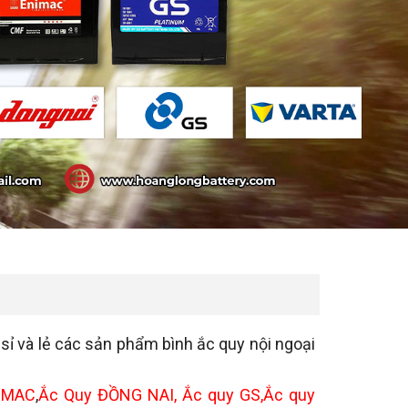
 sỉ và lẻ các sản phẩm bình ắc quy nội ngoại
IMAC
,
Ắc Quy ĐỒNG NAI, Ắc quy GS,Ắc quy