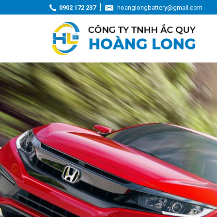
0902 172 237
hoanglongbattery@gmail.com