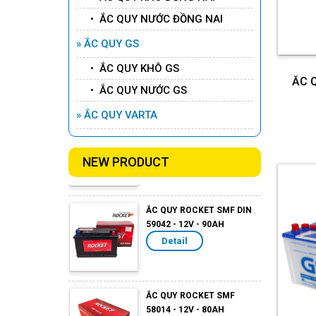
• ẮC QUY NƯỚC ĐỒNG NAI
ẮC QUY ROCKET AGM L3 -
12V -70AH
» ẮC QUY GS
Detail
• ẮC QUY KHÔ GS
ẮC Q
• ẮC QUY NƯỚC GS
ẮC QUY ROCKET AGM L2 -
» ẮC QUY VARTA
12V -60AH
Detail
NEW PRODUCT
ẮC QUY ROCKET SMF DIN
59042 - 12V - 90AH
Detail
ẮC QUY ROCKET SMF
58014 - 12V - 80AH
Detail