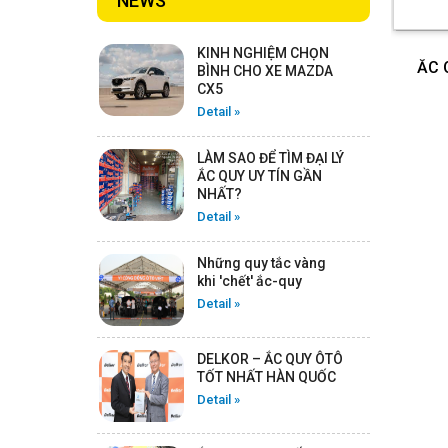
NEWS
Detail
KINH NGHIỆM CHỌN
ẮC 
BÌNH CHO XE MAZDA
CX5
ẮC QUY GS CMF 115D33V -
Detail »
12V -100AH
Detail
LÀM SAO ĐỂ TÌM ĐẠI LÝ
ẮC QUY UY TÍN GẦN
NHẤT?
Detail »
ẮC QUY ROCKET AGM L5
-12V - 95AH
Những quy tắc vàng
Detail
khi 'chết' ắc-quy
Detail »
ẮC QUY ROCKET AGM L3 -
DELKOR – ẮC QUY ÔTÔ
12V -70AH
TỐT NHẤT HÀN QUỐC
Detail
Detail »