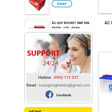
ẮC QUY ROCKET SMF DIN
56220 - 12V - 62AH
ẮC 
Detail
ẮC QUY ROCKET SMF
N120-12V-120AH
Detail
ẮC QUY ROCKET SMF
Hotline :
0902 172 237
105D31R -12V -94AH
Email :
hoanglongbattery@gmail.com
Detail
ẮC QUY GS CMF 115D33C -
12V - 100AH