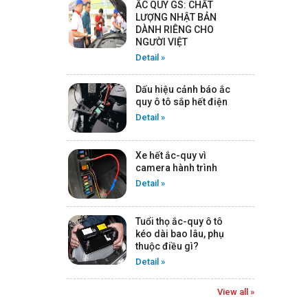
ẮC QUY GS: CHẤT
ẮC QUY ROCKET AGM L2 -
LƯỢNG NHẬT BẢN
12V -60AH
DÀNH RIÊNG CHO
Detail
NGƯỜI VIỆT
Detail »
Dấu hiệu cảnh báo ắc
ẮC QUY ROCKET SMF DIN
quy ô tô sắp hết điện
59042 - 12V - 90AH
Detail »
Detail
Xe hết ắc-quy vì
camera hành trình
ẮC QUY ROCKET SMF
Detail »
58014 - 12V - 80AH
Detail
Tuổi thọ ắc-quy ô tô
kéo dài bao lâu, phụ
thuộc điều gì?
ẮC QUY ROCKET SMF DIN
Detail »
56220 - 12V - 62AH
Detail
View all »