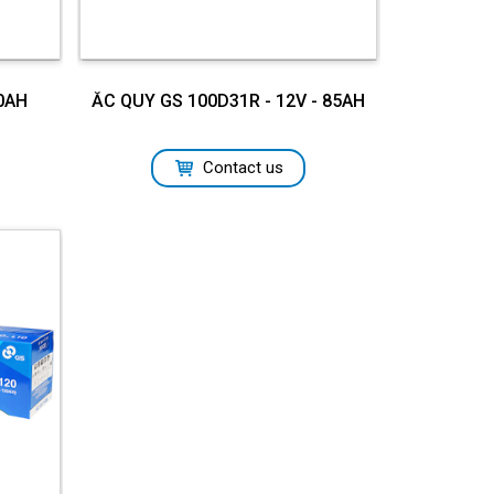
70AH
ẮC QUY GS 100D31R - 12V - 85AH
Contact us