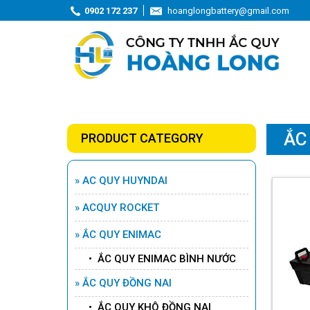
0902 172 237
hoanglongbattery@gmail.com
ẮC
PRODUCT CATEGORY
» AC QUY HUYNDAI
» ACQUY ROCKET
» ẮC QUY ENIMAC
ẮC QUY ROCKET AGM L5
• ẮC QUY ENIMAC BÌNH NƯỚC
-12V - 95AH
Detail
» ẮC QUY ĐỒNG NAI
• ẮC QUY KHÔ ĐỒNG NAI