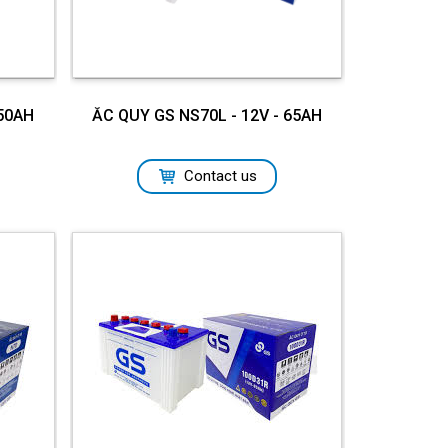
150AH
ẮC QUY GS NS70L - 12V - 65AH
Contact us